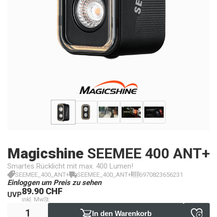
Magicshine
SEEMEE 400 ANT+
Smartes Rücklicht mit max. 400 Lumen!
SEEMEE_400_ANT+
SEEMEE_400_ANT+
6970823656231
Einloggen um Preis zu sehen
89.90 CHF
UVP
inkl. MwSt.
In den Warenkorb