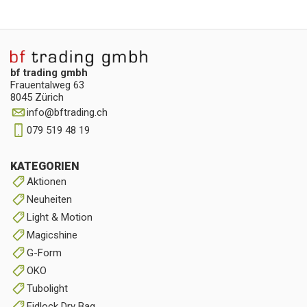
bf trading gmbh
Frauentalweg 63
8045 Zürich
info
@
bftrading.ch
079 519 48 19
KATEGORIEN
Aktionen
Neuheiten
Light & Motion
Magicshine
G-Form
OKO
Tubolight
Fidlock Dry Bag