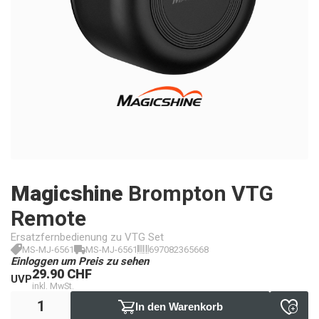
Magicshine
Brompton VTG
Remote
Ersatzfernbedienung zu VTG Set
MS-MJ-6561
MS-MJ-6561
697082365668
Einloggen um Preis zu sehen
29.90 CHF
UVP
inkl. MwSt.
In den Warenkorb