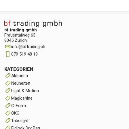
bf trading gmbh
Frauentalweg 63
8045 Zürich
info
@
bftrading.ch
079 519 48 19
KATEGORIEN
Aktionen
Neuheiten
Light & Motion
Magicshine
G-Form
OKO
Tubolight
Fidlock Dry Bag