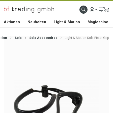
HOCHWERTIGES BIKEZUBEHÖR SEIT 2010
Aktionen
Neuheiten
Light & Motion
Magicshine
otion
Sola
Sola Accessoires
Light & Motion Sola Pistol Grip