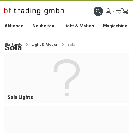
HOCHWERTIGES BIKEZUBEHÖR SEIT 2010
Aktionen
Neuheiten
Light & Motion
Magicshine
Startseite
Sola
Light & Motion
Sola
Sola Lights