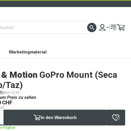
Marketingmaterial
 & Motion
GoPro Mount (Seca
/Taz)
804-0238
um Preis zu sehen
0 CHF
wSt.
In den Warenkorb
verfügbar