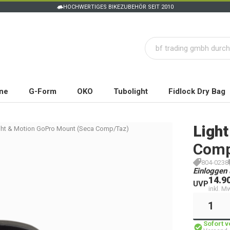
HOCHWERTIGES BIKEZUBEHÖR SEIT 2010
ne
G-Form
OKO
Tubolight
Fidlock Dry Bag
Light
ght & Motion GoPro Mount (Seca Comp/Taz)
Comp
804-0238
Einloggen 
14.9
UVP
inkl. M
Sofort 