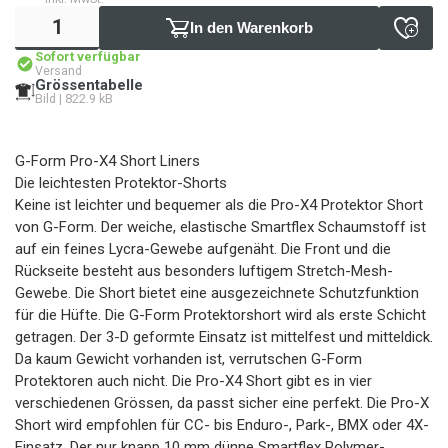
In den Warenkorb
Sofort verfügbar
Versand
Grössentabelle
Bild | 822.9 kB
G-Form Pro-X4 Short Liners
Die leichtesten Protektor-Shorts
Keine ist leichter und bequemer als die Pro-X4 Protektor Short
von G-Form. Der weiche, elastische Smartflex Schaumstoff ist
auf ein feines Lycra-Gewebe aufgenäht. Die Front und die
Rückseite besteht aus besonders luftigem Stretch-Mesh-
Gewebe. Die Short bietet eine ausgezeichnete Schutzfunktion
für die Hüfte. Die G-Form Protektorshort wird als erste Schicht
getragen. Der 3-D geformte Einsatz ist mittelfest und mitteldick.
Da kaum Gewicht vorhanden ist, verrutschen G-Form
Protektoren auch nicht. Die Pro-X4 Short gibt es in vier
verschiedenen Grössen, da passt sicher eine perfekt. Die Pro-X
Short wird empfohlen für CC- bis Enduro-, Park-, BMX oder 4X-
Einsatz. Der nur knapp 10 mm dünne Smartflex Polymer-