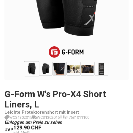
G-Form
W's Pro-X4 Short
Liners, L
Leichte Protektorenshort mit Insert
WCS1302015
WCS1302015
847631011100
Einloggen um Preis zu sehen
129.90 CHF
UVP
inkl. MwSt.