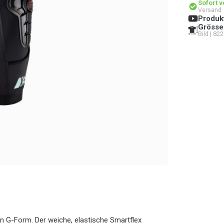
Sofort 
Versand
Produk
Grösse
Bild | 822
on G-Form. Der weiche, elastische Smartflex