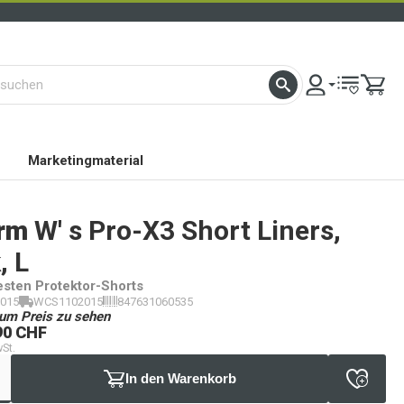
Marketingmaterial
rm
W' s Pro-X3 Short Liners,
, L
testen Protektor-Shorts
015
WCS1102015
847631060535
um Preis zu sehen
90 CHF
wSt.
In den Warenkorb