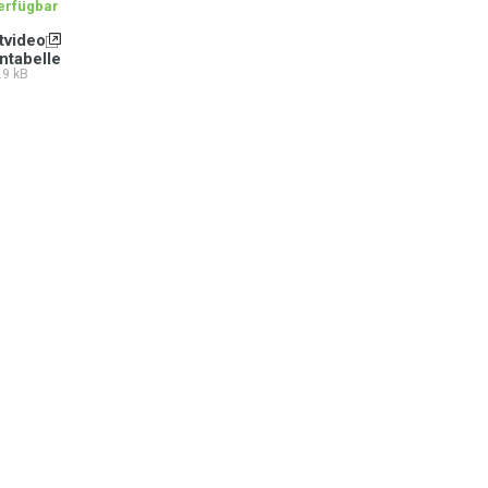
verfügbar
tvideo
ntabelle
.9 kB