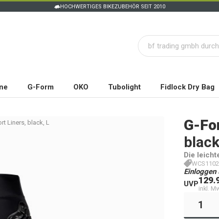
HOCHWERTIGES BIKEZUBEHÖR SEIT 2010
ne
G-Form
OKO
Tubolight
Fidlock Dry Bag
G-Fo
t Liners, black, L
black
Die leich
WCS1102
Einloggen 
129.
UVP
inkl. M