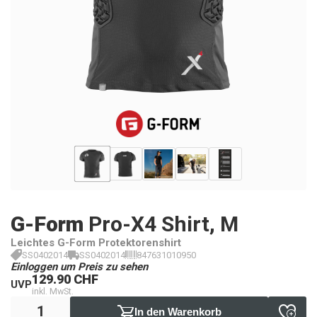
G-Form
Pro-X4 Shirt, M
Leichtes G-Form Protektorenshirt
SS0402014
SS0402014
847631010950
Einloggen um Preis zu sehen
129.90 CHF
UVP
inkl. MwSt.
In den Warenkorb