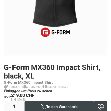
G-Form
MX360 Impact Shirt,
black, XL
G-Form MX360 Impact Shirt
BP3602016
BP3602016
847631085477
Einloggen um Preis zu sehen
219.00 CHF
UVP
inkl. MwSt.
In den Warenkorb