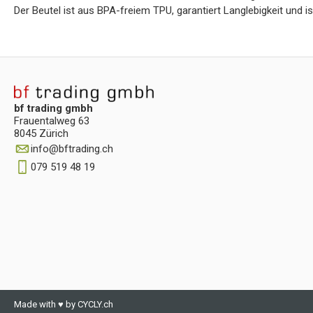
Der Beutel ist aus BPA-freiem TPU, garantiert Langlebigkeit und i
bf trading gmbh
Frauentalweg 63
8045 Zürich
info
@
bftrading.ch
079 519 48 19
Made with ♥ by CYCLY.ch