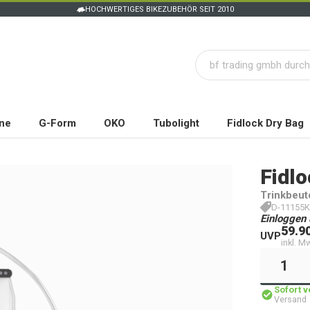
HOCHWERTIGES BIKEZUBEHÖR SEIT 2010
ne
G-Form
OKO
Tubolight
Fidlock Dry Bag
Fidlo
Trinkbeut
D-11155K
Einloggen 
59.9
UVP
inkl. M
Sofort 
Versand