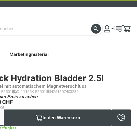
Marketingmaterial
ck
Hydration Bladder 2.5l
el mit automatischem Magnetverschluss
-F2501
D-11155K-F2501
4251207403231
um Preis zu sehen
0 CHF
wSt.
In den Warenkorb
verfügbar