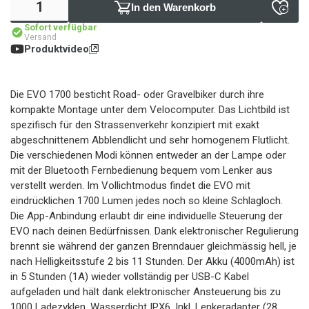
In den Warenkorb
Sofort verfügbar
Versand
Produktvideo
Die EVO 1700 besticht Road- oder Gravelbiker durch ihre
kompakte Montage unter dem Velocomputer. Das Lichtbild ist
spezifisch für den Strassenverkehr konzipiert mit exakt
abgeschnittenem Abblendlicht und sehr homogenem Flutlicht.
Die verschiedenen Modi können entweder an der Lampe oder
mit der Bluetooth Fernbedienung bequem vom Lenker aus
verstellt werden. Im Vollichtmodus findet die EVO mit
eindrücklichen 1700 Lumen jedes noch so kleine Schlagloch.
Die App-Anbindung erlaubt dir eine individuelle Steuerung der
EVO nach deinen Bedürfnissen. Dank elektronischer Regulierung
brennt sie während der ganzen Brenndauer gleichmässig hell, je
nach Helligkeitsstufe 2 bis 11 Stunden. Der Akku (4000mAh) ist
in 5 Stunden (1A) wieder vollständig per USB-C Kabel
aufgeladen und hält dank elektronischer Ansteuerung bis zu
1000 Ladezyklen. Wasserdicht IPX6. Inkl. Lenkeradapter (28,