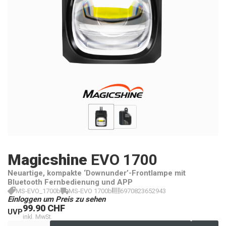
Magicshine
EVO 1700
Neuartige, kompakte ‘Downunder’-Frontlampe mit
Bluetooth Fernbedienung und APP
MS-EVO_1700b
MS-EVO 1700b
6970823652943
Einloggen um Preis zu sehen
99.90 CHF
UVP
inkl. MwSt.